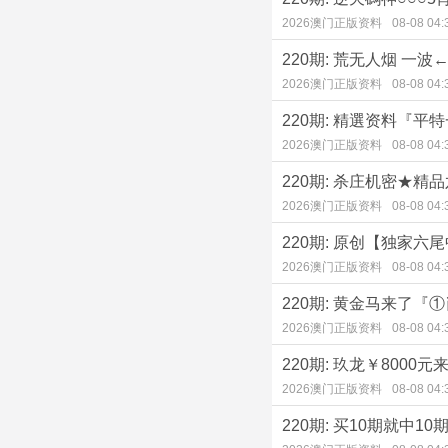
2026澳门正版资料
08-08 04:
220期: 荒无人烟 一波
2026澳门正版资料
08-08 04:
220期: 精選资料『平
2026澳门正版资料
08-08 04:
220期: 杀庄机密★精
2026澳门正版资料
08-08 04:
220期: 原创【独家六
2026澳门正版资料
08-08 04:
220期: 黄金马来了『
2026澳门正版资料
08-08 04:
220期: 玖龙￥8000元
2026澳门正版资料
08-08 04:
220期: 买10期就中10