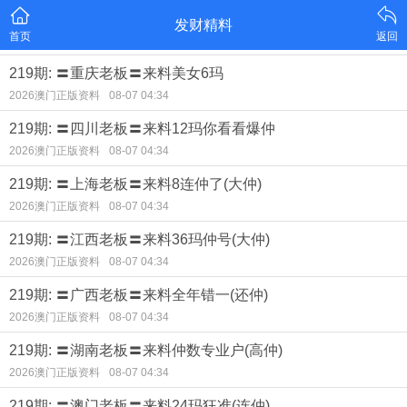
发财精料
首页
返回
219期: 〓重庆老板〓来料美女6玛
2026澳门正版资料
08-07 04:34
219期: 〓四川老板〓来料12玛你看看爆仲
2026澳门正版资料
08-07 04:34
219期: 〓上海老板〓来料8连仲了(大仲)
2026澳门正版资料
08-07 04:34
219期: 〓江西老板〓来料36玛仲号(大仲)
2026澳门正版资料
08-07 04:34
219期: 〓广西老板〓来料全年错一(还仲)
2026澳门正版资料
08-07 04:34
219期: 〓湖南老板〓来料仲数专业户(高仲)
2026澳门正版资料
08-07 04:34
219期: 〓澳门老板〓来料24玛狂准(连仲)