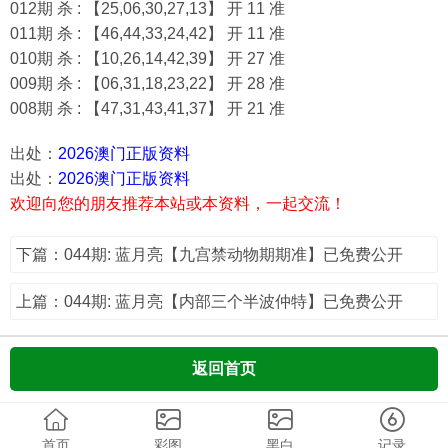
012期 杀 : 【25,06,30,27,13】 开 11 准
011期 杀 : 【46,44,33,24,42】 开 11 准
010期 杀 : 【10,26,14,42,39】 开 27 准
009期 杀 : 【06,31,18,23,22】 开 28 准
008期 杀 : 【47,31,43,41,37】 开 21 准
出处：
2026澳门正版资料
出处：
2026澳门正版资料
欢迎向您的朋友推荐本站或本资料，一起交流！
下篇：044期: 蓝月亮【九宫禁动物期期准】已免费公开
上篇：044期: 蓝月亮【内部三个半波仲特】已免费公开
返回首页
首页
彩图
黑白
记录