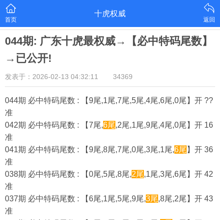
十虎权威
首页
返回
044期: 广东十虎最权威→【必中特码尾数】
→已公开!
发表于：2026-02-13 04:32:11
34369
044期 必中特码尾数 : 【9尾,1尾,7尾,5尾,4尾,6尾,0尾】开 ??
准
042期 必中特码尾数 : 【7尾,
6尾
,2尾,1尾,9尾,4尾,0尾】开 16
准
041期 必中特码尾数 : 【9尾,8尾,7尾,0尾,3尾,1尾,
6尾
】开 36
准
038期 必中特码尾数 : 【0尾,5尾,8尾,
2尾
,1尾,3尾,6尾】开 42
准
037期 必中特码尾数 : 【6尾,1尾,5尾,9尾,
3尾
,8尾,2尾】开 43
准