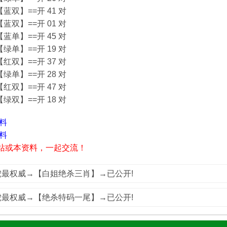
【蓝双】==开 41 对
【蓝双】==开 01 对
【蓝单】==开 45 对
【绿单】==开 19 对
【红双】==开 37 对
【绿单】==开 28 对
【红双】==开 47 对
【绿双】==开 18 对
资料
资料
站或本资料，一起交流！
十虎最权威→【白姐绝杀三肖】→已公开!
十虎最权威→【绝杀特码一尾】→已公开!